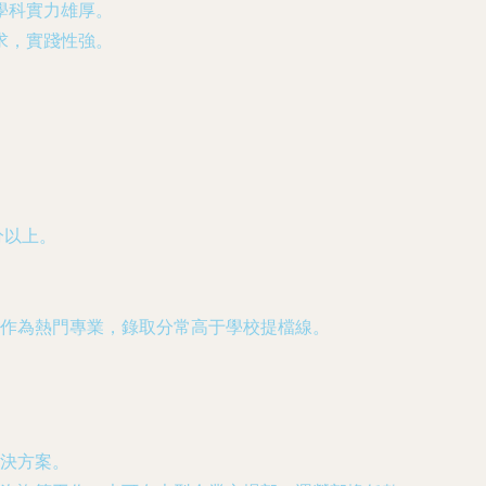
學科實力雄厚。
求，實踐性強。
分以上。
學作為熱門專業，錄取分常高于學校提檔線。
決方案。