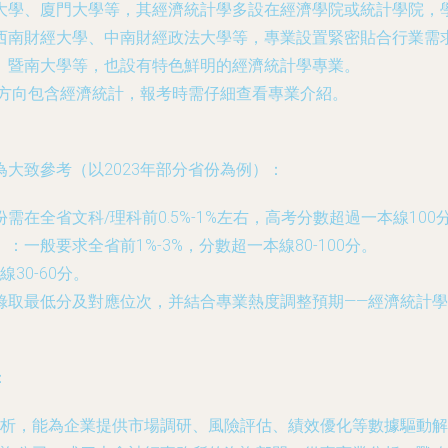
旦大學、廈門大學等，其經濟統計學多設在經濟學院或統計學院，
、西南財經大學、中南財經政法大學等，專業設置緊密貼合行業需
學、暨南大學等，也設有特色鮮明的經濟統計學專業。
培養方向包含經濟統計，報考時需仔細查看專業介紹。
大致參考（以2023年部分省份為例）：
需在全省文科/理科前0.5%-1%左右，高考分數超過一本線100
：一般要求全省前1%-3%，分數超一本線80-100分。
30-60分。
錄取最低分及對應位次，并結合專業熱度調整預期——經濟統計
：
析，能為企業提供市場調研、風險評估、績效優化等數據驅動解