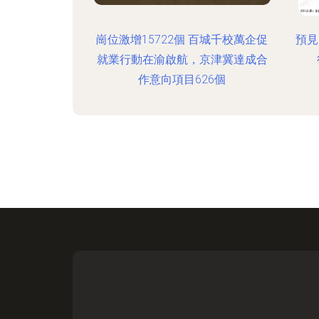
崗位激增15722個 百城千校萬企促
預見
就業行動在渝啟航，京津冀達成合
作意向項目626個