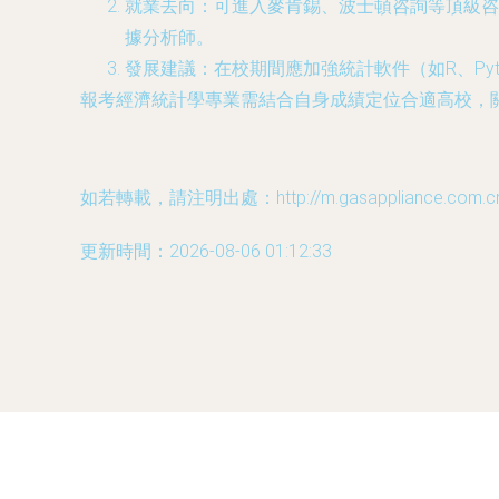
就業去向：可進入麥肯錫、波士頓咨詢等頂級咨
據分析師。
發展建議：在校期間應加強統計軟件（如R、Pyt
報考經濟統計學專業需結合自身成績定位合適高校，
如若轉載，請注明出處：http://m.gasappliance.com.cn/p
更新時間：2026-08-06 01:12:33