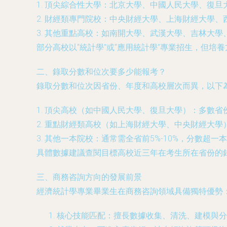
1. 頂尖綜合性大學：北京大學、中國人民大學、復
2. 財經類專門院校：中央財經大學、上海財經大學
3. 其他重點高校：如南開大學、武漢大學、吉林大
部分高校以“統計學”或“應用統計學”專業招生，但
二、錄取分數和位次要多少能報考？
錄取分數和位次因省份、年度和高校層次而異，以下為
1. 頂尖高校（如中國人民大學、復旦大學）：多數省份
2. 重點財經類高校（如上海財經大學、中央財經大學）
3. 其他一本院校：通常需全省前5%-10%，分數超一本線
具體數據建議查閱目標高校近三年在考生所在省份的
三、商務咨詢方向的發展前景
經濟統計學專業畢業生在商務咨詢領域具備獨特優勢
核心技能匹配：擅長數據收集、清洗、建模與分