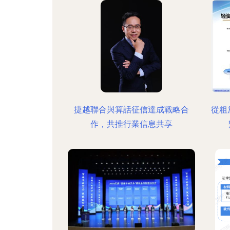
捷越聯合與算話征信達成戰略合
從粗
作，共推行業信息共享