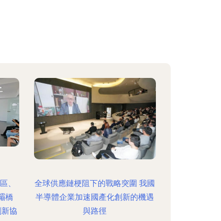
林區、
全球供應鏈梗阻下的戰略突圍 我國
灞橋
半導體企業加速國產化創新的機遇
創新協
與路徑