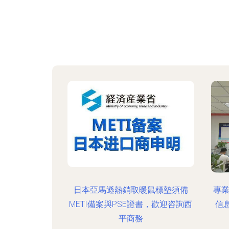
日本亞馬遜熱銷取暖鼠標墊須備
專
METI備案與PSE證書，歡迎咨詢西
信
平商務