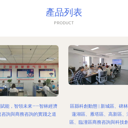
產品列表
PRODUCT
業賦能，智領未來——智林經濟
區縣科創動態 | 新城區、碑
息咨詢與商務咨詢的實踐之道
蓮湖區、雁塔區、高新區、
區、臨潼區商務咨詢與科技